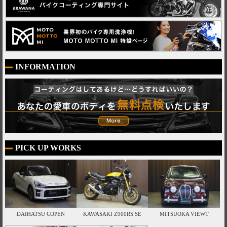
INFORMATION
PICK UP WORKS
DAIHATSU COPEN
KAWASAKI Z900RS SE
MITSUOKA VIEWT