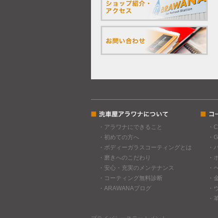
・アラワナにできること
・
・初めての方へ
・
・ボディーガラスコーティングとは
・
・磨きへのこだわり
・
・安心・充実のメンテナンス
・
・コーティング無料診断
・
・ARAWANAブログ
・
・