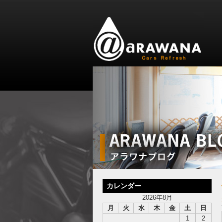
カレンダー
2026年8月
月
火
水
木
金
土
日
1
2