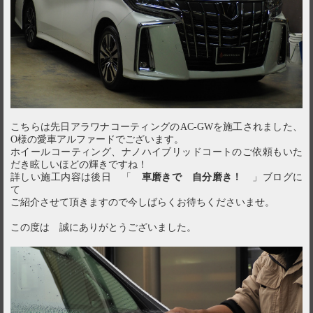
こちらは先日アラワナコーティングのAC-GWを施工されました、
O様の愛車アルファードでございます。
ホイールコーティング、ナノハイブリッドコートのご依頼もいた
だき眩しいほどの輝きですね！
詳しい施工内容は後日 「
車磨きで 自分磨き！
」ブログに
て
ご紹介させて頂きますので今しばらくお待ちくださいませ。
この度は 誠にありがとうございました。