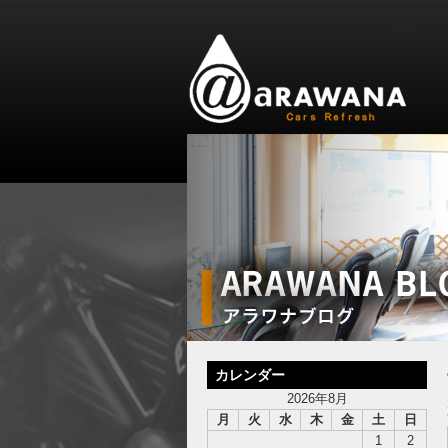
カレンダー
2026年8月
月
火
水
木
金
土
日
1
2