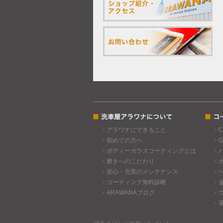
・アラワナにできること
・
・初めての方へ
・
・ボディーガラスコーティングとは
・
・磨きへのこだわり
・
・安心・充実のメンテナンス
・
・コーティング無料診断
・
・ARAWANAブログ
・
・