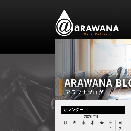
カレンダー
2026年8月
月
火
水
木
金
土
日
1
2