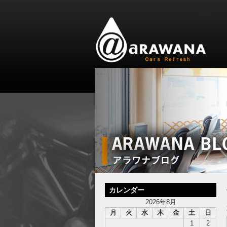
カレンダー
2026年8月
月
火
水
木
金
土
日
1
2