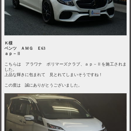
Ｋ様
ベンツ ＡＭＧ Ｅ63
ａｐ－Ⅱ
こちらは アラワナ ポリマーズクラブ、ａｐ－Ⅱを施工されま
した。
上品な輝きに包まれて 見とれてしまいそうですね！
この度は 誠にありがとうございました。