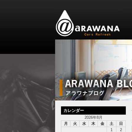
カレンダー
2026年8月
月
火
水
木
金
土
日
1
2