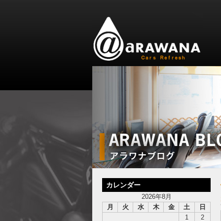
カレンダー
2026年8月
月
火
水
木
金
土
日
1
2