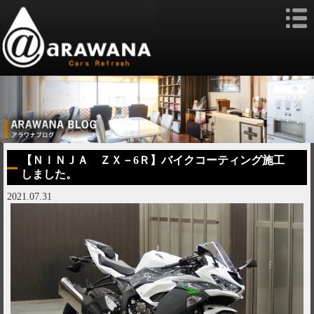
【ＮＩＮＪＡ ＺＸ－6Ｒ】バイクコーティング施工
しました。
2021.07.31