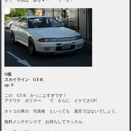
さて 今回は
ポリマー
でーす！
N様
スカイライン GT-R
ap-Ⅱ
この GT-R かっこよすぎです！
アラワナ ポリマー で さらに イケてさUP!
オトコの車の 代表格 といっても 過言ではないでしょう。
無料メンテナンスで お待ちしてマッスル。