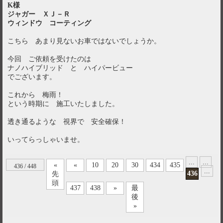
K様
ジャガー ＸＪ－Ｒ
ウィンドウ コーティング
こちら あまり見ないお車ではないでしょうか。
今回 ご依頼を受けたのは
ナノハイブリッド と ハイパービュー
でございます。
これから 梅雨！
という時期に 施工いたしました。
透き通るような 視界で 安全確保！
いってらっしゃいませ。
...
...
«
«
10
20
30
434
435
436 / 448
...
436
先
頭
437
438
»
最
後
»