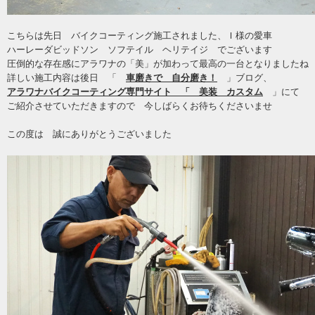
こちらは先日 バイクコーティング施工されました、Ｉ様の愛車
ハーレーダビッドソン ソフテイル ヘリテイジ でございます
圧倒的な存在感にアラワナの「美」が加わって最高の一台となりましたね
詳しい施工内容は後日 「
車磨きで 自分磨き！
」ブログ、
アラワナバイクコーティング専門サイト 「 美装 カスタム
」にて
ご紹介させていただきますので 今しばらくお待ちくださいませ
この度は 誠にありがとうございました