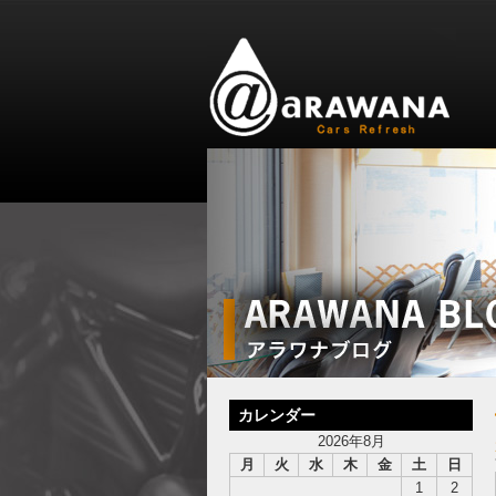
カレンダー
2026年8月
月
火
水
木
金
土
日
1
2