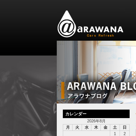
カレンダー
2026年8月
月
火
水
木
金
土
日
1
2