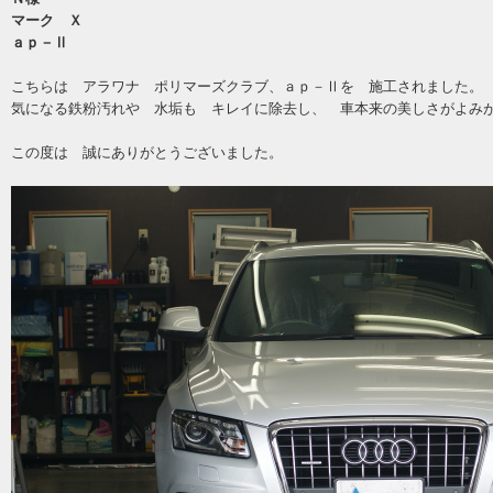
マーク Ｘ
ａｐ－Ⅱ
こちらは アラワナ ポリマーズクラブ、ａｐ－Ⅱを 施工されました。
気になる鉄粉汚れや 水垢も キレイに除去し、 車本来の美しさがよみ
この度は 誠にありがとうございました。