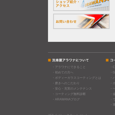
・アラワナにできること
・
・初めての方へ
・
・ボディーガラスコーティングとは
・
・磨きへのこだわり
・
・安心・充実のメンテナンス
・
・コーティング無料診断
・
・ARAWANAブログ
・
・