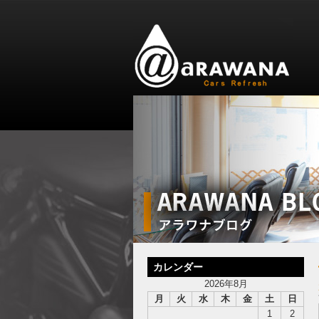
カレンダー
2026年8月
月
火
水
木
金
土
日
1
2